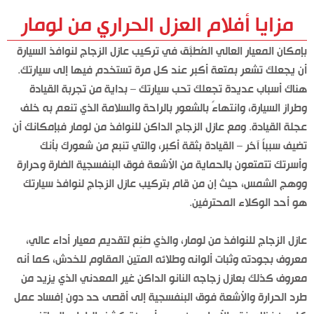
مزايا أفلام العزل الحراري من لومار
بإمكان المعيار العالي المُطبَّق في تركيب عازل الزجاج لنوافذ السيارة
أن يجعلك تشعر بمتعة أكبر عند كل مرة تستخدم فيها إلى سيارتك.
هناك أسباب عديدة تجعلك تحب سيارتك – بداية من تجربة القيادة
وطراز السيارة، وانتهاءً بالشعور بالراحة والسلامة الذي تنعم به خلف
عجلة القيادة. ومع عازل الزجاج الداكن للنوافذ من لومار فبإمكانك أن
تضيف سبباً آخَر – القيادة بثقة أكبر، والتي تنبع من شعورك بأنك
وأسرتك تتمتعون بالحماية من الأشعة فوق البنفسجية الضارة وحرارة
ووهج الشمس، حيث إن من قام بتركيب عازل الزجاج لنوافذ سيارتك
هو أحد الوكلاء المحترفين.
عازل الزجاج للنوافذ من لومار، والذي صُنِع لتقديم معيار أداء عالي،
معروف بجودته وثبات ألوانه وطلائه المتين المقاوم للخدش، كما أنه
معروف كذلك بعازل زجاجه النانو الداكن غير المعدني الذي يزيد من
طرد الحرارة والأشعة فوق البنفسجية إلى أقصى حد دون إفساد عمل