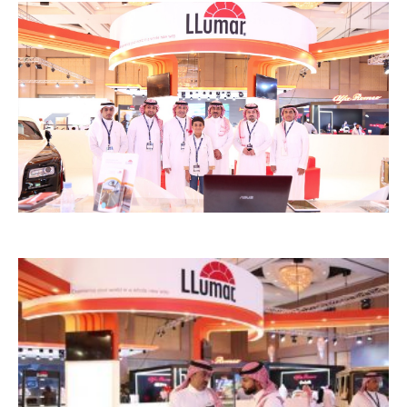
معرض اكسس
معرض اكسس للسيارات