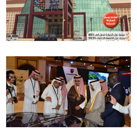
لولوماركت الدمام
معرض اكسس12