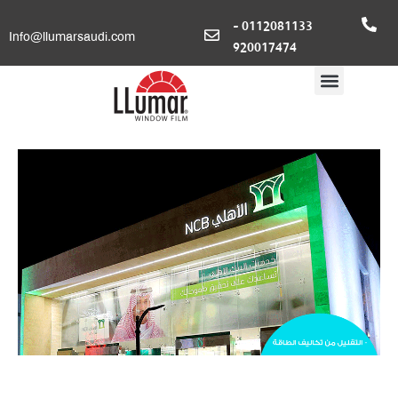
0112081133 -
Info@llumarsaudi.com
920017474
البنك الاهلي