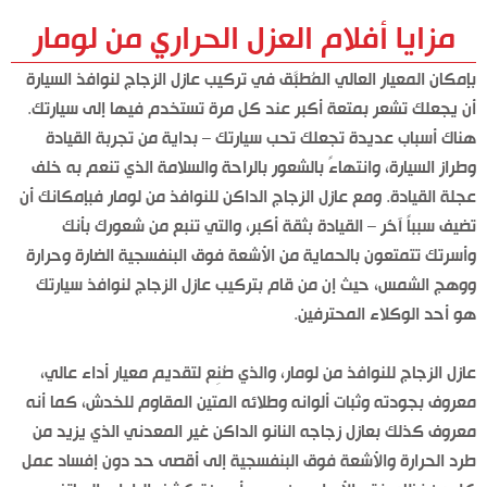
مزايا أفلام العزل الحراري من لومار
بإمكان المعيار العالي المُطبَّق في تركيب عازل الزجاج لنوافذ السيارة
أن يجعلك تشعر بمتعة أكبر عند كل مرة تستخدم فيها إلى سيارتك.
هناك أسباب عديدة تجعلك تحب سيارتك – بداية من تجربة القيادة
وطراز السيارة، وانتهاءً بالشعور بالراحة والسلامة الذي تنعم به خلف
عجلة القيادة. ومع عازل الزجاج الداكن للنوافذ من لومار فبإمكانك أن
تضيف سبباً آخَر – القيادة بثقة أكبر، والتي تنبع من شعورك بأنك
وأسرتك تتمتعون بالحماية من الأشعة فوق البنفسجية الضارة وحرارة
ووهج الشمس، حيث إن من قام بتركيب عازل الزجاج لنوافذ سيارتك
هو أحد الوكلاء المحترفين.
عازل الزجاج للنوافذ من لومار، والذي صُنِع لتقديم معيار أداء عالي،
معروف بجودته وثبات ألوانه وطلائه المتين المقاوم للخدش، كما أنه
معروف كذلك بعازل زجاجه النانو الداكن غير المعدني الذي يزيد من
طرد الحرارة والأشعة فوق البنفسجية إلى أقصى حد دون إفساد عمل