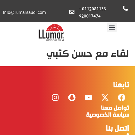
0112081133 -
Info@llumarsaudi.com
920017474
لقاء مع حسن كتبي
تابعنا
تواصل معنا
سياسة الخصوصية
اتصل بنا