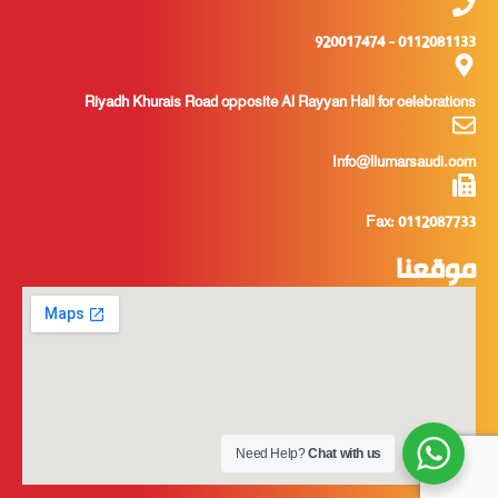
0112081133 - 920017474
Riyadh Khurais Road opposite Al Rayyan Hall for celebrations
Info@llumarsaudi.com
Fax: 0112087733
موقعنا
Need Help?
Chat with us