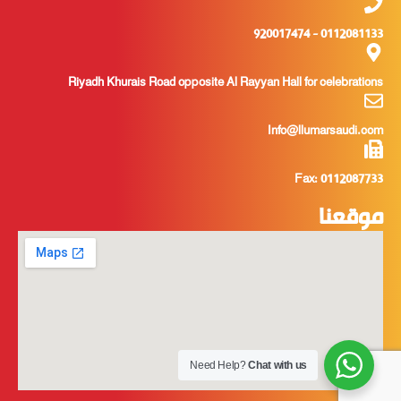
0112081133 - 920017474
Riyadh Khurais Road opposite Al Rayyan Hall for celebrations
Info@llumarsaudi.com
Fax: 0112087733
موقعنا
Need Help?
Chat with us