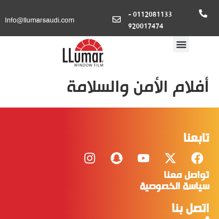
0112081133 -
Info@llumarsaudi.com
920017474
أفلام الأمن والسلامة
تابعنا
تواصل معنا
سياسة الخصوصية
اتصل بنا