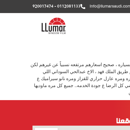
0112081133 - 920017474
Info@llumarsaudi.co
دي السياره ، صحيح اسعارهم مرتفعه نسبياً عن غيرهم لكن
طريق الملك فهد ، الاخ عبدالحي السوداني اللي
 مرات مره ركبت عازل لحماية وجهية السياره ومره عازل حراري للقزاز ومره نانو سيراميك ع
ي كل الرضا ع جودة الخدمه.. جميع كل مره ماوديها
قعنا