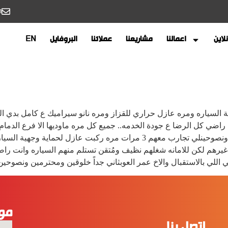
m
لاين
اعمالنا
مشاريعنا
عملائنا
البروفايل
EN
حماية وجهية السياره ومره عازل حراري للقزاز ومره نانو سيراميك ع كامل ب
راضي كل الرضا ع جودة الخدمه.. جميع كل مره ماوديها الا فرع الدمام 
بالاستقبال والاخ عمر العوبثاني جداً خلوقين ومحترمين ونصوحينلي تجارب معهم 3
غيرهم لكن للامانه شغلهم نظيف ومُتقن تستلم منهم السياره وانت راض
ي اللي بالاستقبال والاخ عمر العوبثاني جداً خلوقين ومحترمين ونصوحين
مو
اتصل بنا