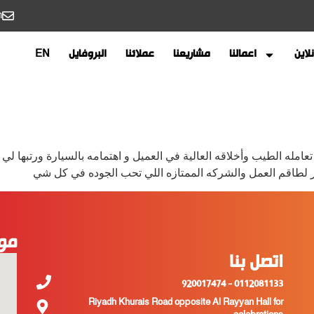
m
لاين
اعمالنا
مشاريعنا
عملائنا
البروفايل
EN
عامله الطيب ‏وأخلاقه العالية في العميل و ‏اهتمامه بالسيارة ورتبها 
كر لطاقم العمل والشركه الممتازه اللي تحب الجوده في كل شي
مو
اتصل بنا
0112081133 - 920017474
Riyadh Khurais Road opposite Al Rayyan Hall for