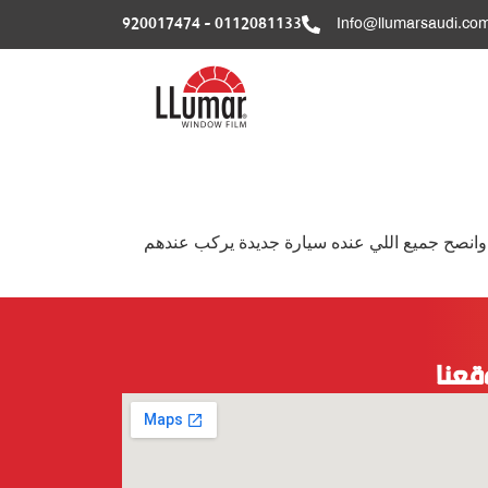
0112081133 - 920017474
Info@llumarsaudi.co
لي وانصح جميع اللي عنده سيارة جديدة يركب عندهم
قعنا