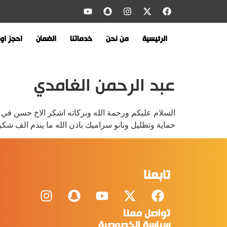
الرئيسية
من نحن
خدماتنا
الضمان
احجز اون
عبد الرحمن الغامدي
‏السلام عليكم ورحمة الله وبركاته اشكر الاخ حسن في ت
حماية وتظليل ونانو سراميك باذن الله ما يندم الف ش
تابعنا
تواصل معنا
سياسة الخصوصية