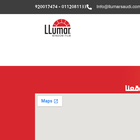
0112081133 - 920017474
Info@llumarsaudi.co
قعنا