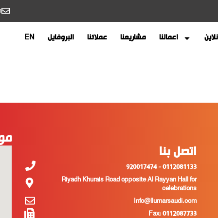
m
لاين
اعمالنا
مشاريعنا
عملائنا
البروفايل
EN
مو
اتصل بنا
0112081133 - 920017474
Riyadh Khurais Road opposite Al Rayyan Hall for
celebrations
Info@llumarsaudi.com
Fax: 0112087733