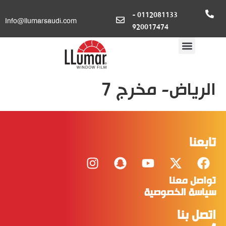
0112081133 -
Info@llumarsaudi.com
920017474
الرياض- مخرج 7
تابعنا
تواصل معنا
سياسة الخصوصية
اتصل بنا