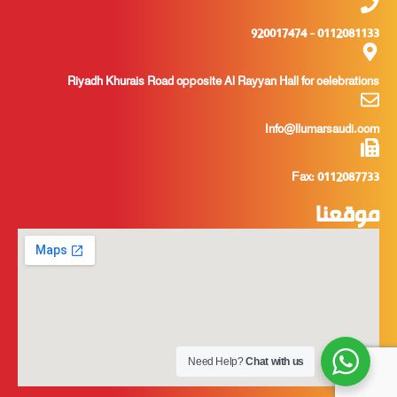
0112081133 - 920017474
Riyadh Khurais Road opposite Al Rayyan Hall for celebrations
Info@llumarsaudi.com
Fax: 0112087733
موقعنا
Need Help?
Chat with us