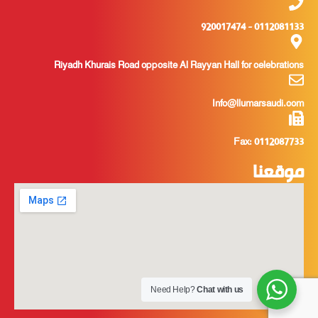
0112081133 - 920017474
Riyadh Khurais Road opposite Al Rayyan Hall for celebrations
Info@llumarsaudi.com
Fax: 0112087733
موقعنا
Need Help?
Chat with us