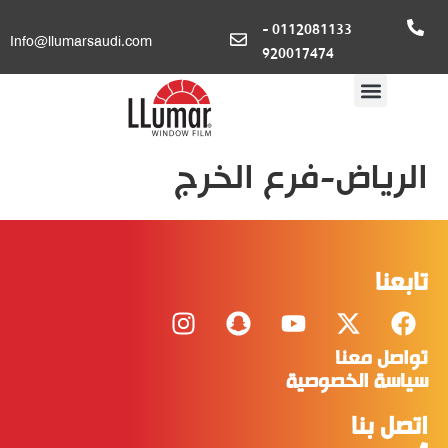
0112081133 -
Info@llumarsaudi.com
920017474
الرياض-فرع الخرج
تابعنا
تواصل معنا
سياسة الخصوصية
اتصل بنا